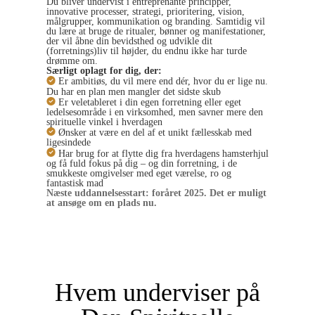
Du bliver undervist i entreprenante principper,
innovative processer, strategi, prioritering, vision,
målgrupper, kommunikation og branding. Samtidig vil
du lære at bruge de
ritualer, bønner og manifestationer,
der vil åbne din bevidsthed og udvikle dit
(forretnings)liv til højder, du endnu ikke har turde
drømme om.
Særligt oplagt for dig, der:
Er ambitiøs, du vil mere end dér, hvor du er lige nu.
Du har en plan men mangler det sidste skub
Er veletableret i din egen forretning eller eget
ledelsesområde i en virksomhed, men savner mere den
spirituelle vinkel i hverdagen
Ønsker at være en del af et unikt fællesskab med
ligesindede
Har brug for at flytte dig fra hverdagens hamsterhjul
og få fuld fokus på dig – og din forretning, i de
smukkeste omgivelser med eget værelse, ro og
fantastisk mad
Næste uddannelsesstart: foråret 2025. Det er muligt
at ansøge om en plads nu.
Jeg vil læse mere >
Hvem underviser på