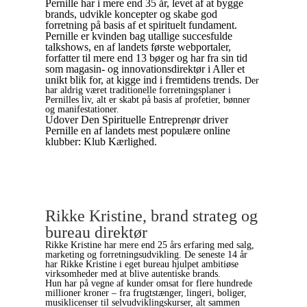
Pernille har i mere end 35 år, levet af at bygge
brands, udvikle koncepter og skabe god
forretning på basis af et spirituelt fundament.
Pernille er kvinden bag utallige succesfulde
talkshows, en af landets første webportaler,
forfatter til mere end 13 bøger og har fra sin tid
som magasin- og innovationsdirektør i Aller et
unikt blik for, at kigge ind i fremtidens trends.
Der
har aldrig været traditionelle forretningsplaner i
Pernilles liv, alt er skabt på basis af profetier, bønner
og manifestationer.
Udover Den Spirituelle Entreprenør driver
Pernille en af landets mest populære online
klubber: Klub Kærlighed.
Rikke Kristine, brand strateg og
bureau direktør
Rikke Kristine har mere end 25 års erfaring med salg,
marketing og forretningsudvikling. De seneste 14 år
har Rikke Kristine i eget bureau hjulpet ambitiøse
virksomheder med at blive autentiske brands.
Hun har på vegne af kunder omsat for flere hundrede
millioner kroner – fra frugtstænger, lingeri, boliger,
musiklicenser til selvudviklingskurser, alt sammen